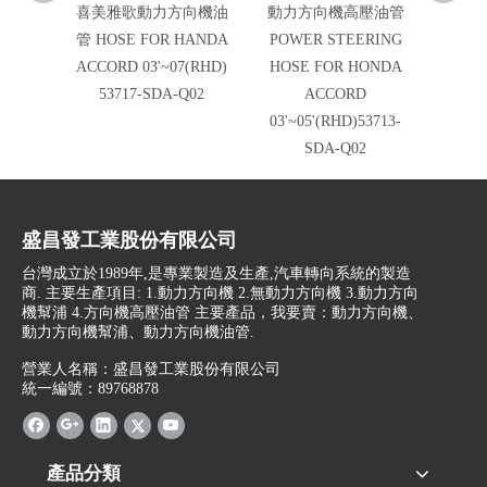
喜美雅歌動力方向機油
動力方向機高壓油管
動力
管 HOSE FOR HANDA
POWER STEERING
HO
ACCORD 03'~07(RHD)
HOSE FOR HONDA
03'~07
53717-SDA-Q02
ACCORD
03'~05'(RHD)53713-
SDA-Q02
盛昌發工業股份有限公司
台灣成立於1989年,是專業製造及生產,汽車轉向系統的製造
商. 主要生產項目: 1.動力方向機 2.無動力方向機 3.動力方向
機幫浦 4.方向機高壓油管 主要產品，我要賣：動力方向機、
動力方向機幫浦、動力方向機油管.
營業人名稱：盛昌發工業股份有限公司
統一編號：89768878
產品分類