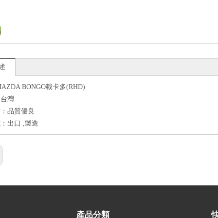
述
AZDA BONGO載卡多(RHD)
：台灣
點：品質優良
：出口 ,製造
產品分類