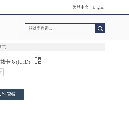
繁體中文
|
English
搜索
HD)
O載卡多(RHD)
入詢價籃