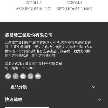
COROLLA
COROLLA
AE92(RHD)45510-12170
KE70(LHD)45510-10020
KE70(
盛昌發工業股份有限公司
台灣成立於1989年,是專業製造及生產,汽車轉向系統的製造
商. 主要生產項目: 1.動力方向機 2.無動力方向機 3.動力方向
機幫浦 4.方向機高壓油管 主要產品，我要賣：動力方向機、
動力方向機幫浦、動力方向機油管.
營業人名稱：盛昌發工業股份有限公司
統一編號：89768878
產品分類
快速鏈結